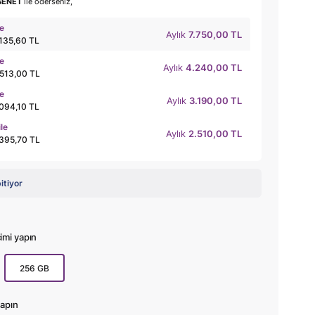
SENET
ile öderseniz,
le
Aylık
7.750,00 TL
.135,60 TL
le
Aylık
4.240,00 TL
.513,00 TL
le
Aylık
3.190,00 TL
.094,10 TL
ile
Aylık
2.510,00 TL
.395,70 TL
bitiyor
mi yapın
256 GB
apın