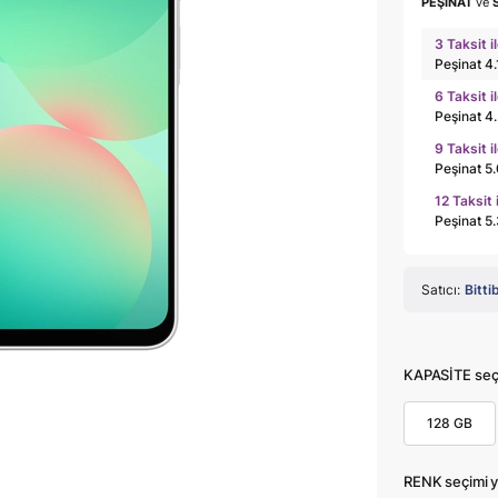
PEŞİNAT
ve
3 Taksit i
Peşinat 4
6 Taksit i
Peşinat 4
9 Taksit i
Peşinat 5
12 Taksit 
Peşinat 5
Satıcı:
Bitti
KAPASİTE seçi
128 GB
RENK seçimi y