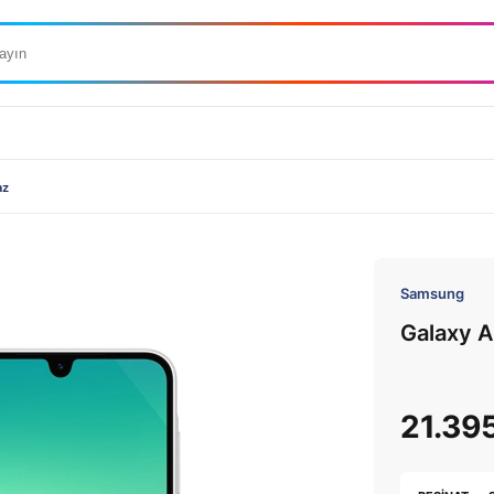
az
Samsung
Galaxy 
21.39