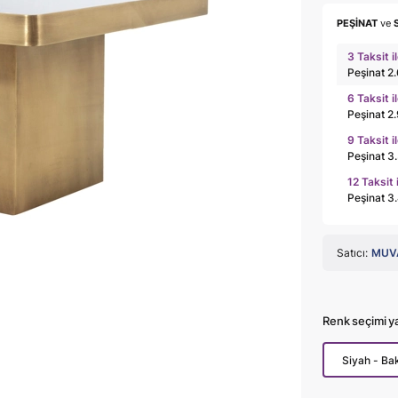
PEŞİNAT
ve
3 Taksit i
Peşinat 2
6 Taksit i
Peşinat 2
9 Taksit i
Peşinat 3
12 Taksit 
Peşinat 3
Satıcı:
MUVA
Renk seçimi y
Siyah - Bak