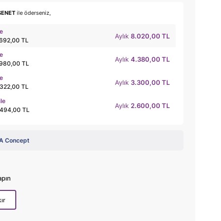
SENET
ile öderseniz,
le
Aylık
8.020,00 TL
.692,00 TL
le
Aylık
4.380,00 TL
.980,00 TL
le
Aylık
3.300,00 TL
.322,00 TL
ile
Aylık
2.600,00 TL
.494,00 TL
 Concept
apın
ır