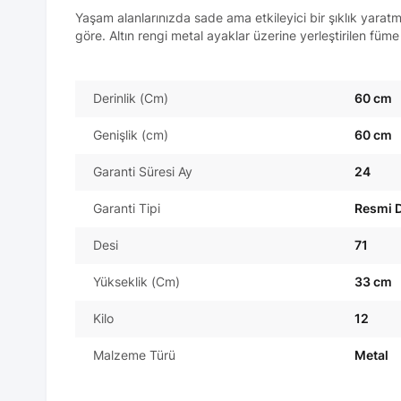
Yaşam alanlarınızda sade ama etkileyici bir şıklık yarat
göre. Altın rengi metal ayaklar üzerine yerleştirilen f
Derinlik (Cm)
60 cm
Genişlik (cm)
60 cm
Garanti Süresi Ay
24
Garanti Tipi
Resmi D
Desi
71
Yükseklik (Cm)
33 cm
Kilo
12
Malzeme Türü
Metal