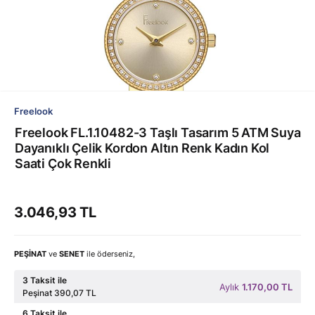
Freelook
Freelook FL.1.10482-3 Taşlı Tasarım 5 ATM Suya
Dayanıklı Çelik Kordon Altın Renk Kadın Kol
Saati Çok Renkli
3.046,93 TL
PEŞİNAT
ve
SENET
ile öderseniz,
3 Taksit ile
Aylık
1.170,00 TL
Peşinat 390,07 TL
6 Taksit ile