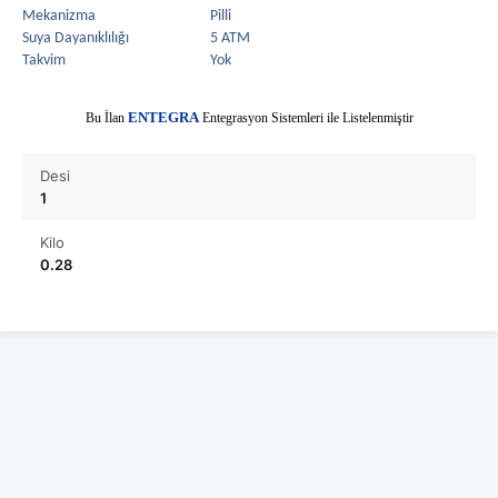
Mekanizma
Pilli
Suya Dayanıklılığı
5 ATM
Takvim
Yok
E
Bu İlan
NTEGRA
Entegrasyon Sistemleri ile Listelenmiştir
Desi
1
Kilo
0.28