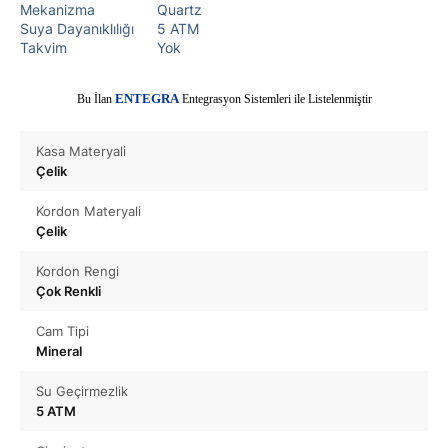
Mekanizma
Quartz
Suya Dayanıklılığı
5 ATM
Takvim
Yok
E
Bu İlan
NTEGRA
Entegrasyon Sistemleri ile Listelenmiştir
Kasa Materyali
Çelik
Kordon Materyali
Çelik
Kordon Rengi
Çok Renkli
Cam Tipi
Mineral
Su Geçirmezlik
5 ATM