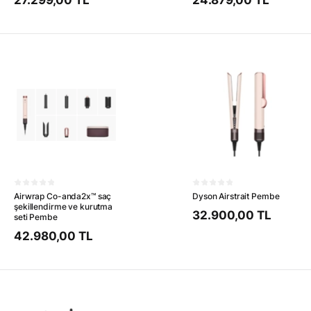
27.299,00 TL
24.879,00 TL
Airwrap Co-anda2x™ saç
Dyson Airstrait Pembe
şekillendirme ve kurutma
32.900,00 TL
seti Pembe
42.980,00 TL