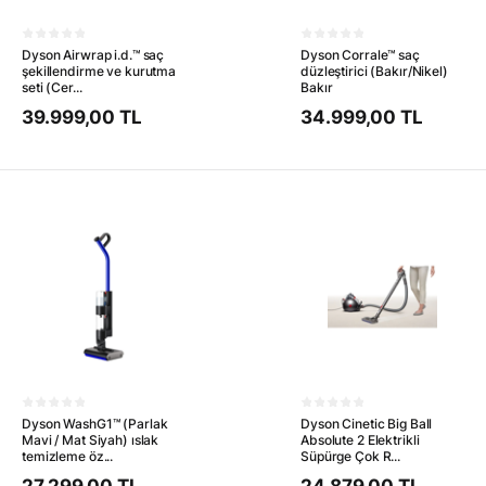
Dyson Airwrap i.d.™ saç
Dyson Corrale™ saç
şekillendirme ve kurutma
düzleştirici (Bakır/Nikel)
seti (Cer...
Bakır
39.999,00 TL
34.999,00 TL
Dyson WashG1™ (Parlak
Dyson Cinetic Big Ball
Mavi / Mat Siyah) ıslak
Absolute 2 Elektrikli
temizleme öz...
Süpürge Çok R...