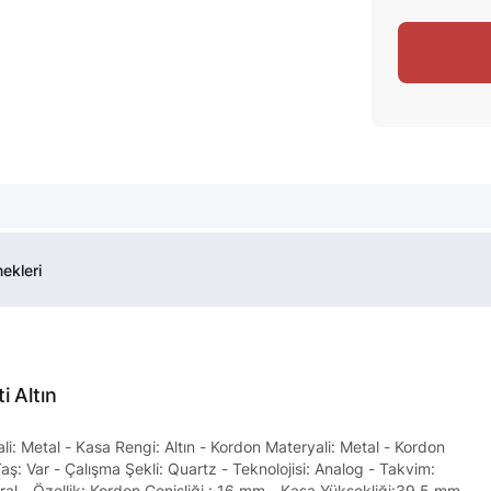
ekleri
 Altın
i: Metal - Kasa Rengi: Altın - Kordon Materyali: Metal - Kordon
aş: Var - Çalışma Şekli: Quartz - Teknolojisi: Analog - Takvim:
ral - Özellik: Kordon Genişliği : 16 mm - Kasa Yüksekliği:39,5 mm