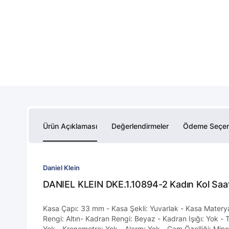
Ürün Açıklaması
Değerlendirmeler
Ödeme Seçen
Daniel Klein
DANIEL KLEIN DKE.1.10894-2 Kadın Kol Saati
Kasa Çapı: 33 mm - Kasa Şekli: Yuvarlak - Kasa Materyal
Rengi: Altın- Kadran Rengi: Beyaz - Kadran Işığı: Yok - T
Yok - Kronometre: Yok - Alarm: Yok - Cam Özelliği: Mine