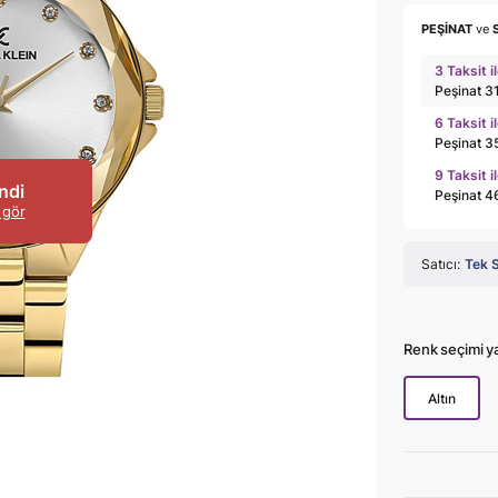
PEŞİNAT
ve
3 Taksit i
Peşinat 3
6 Taksit i
Peşinat 3
9 Taksit i
ndi
Peşinat 4
 gör
Satıcı:
Tek 
Renk seçimi y
Altın