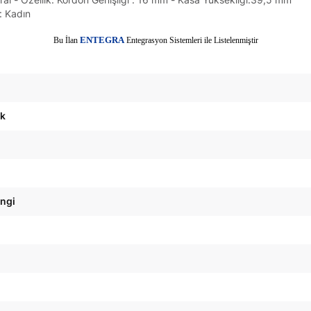
t: Kadın
E
Bu İlan
NTEGRA
Entegrasyon Sistemleri ile Listelenmiştir
ak
engi