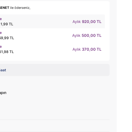
SENET
ile öderseniz,
le
Aylık
920,00 TL
11,99 TL
le
Aylık
500,00 TL
59,99 TL
le
Aylık
370,00 TL
61,98 TL
Saat
apın