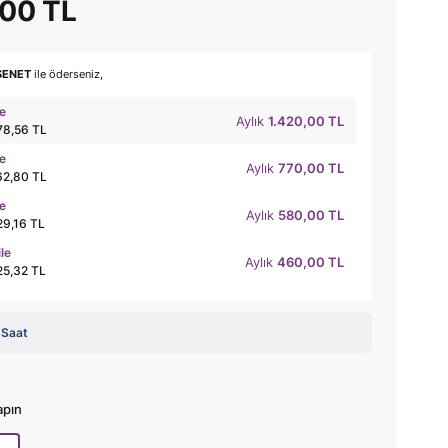
,00 TL
SENET
ile öderseniz,
le
Aylık
1.420,00 TL
78,56 TL
le
Aylık
770,00 TL
62,80 TL
le
Aylık
580,00 TL
29,16 TL
ile
Aylık
460,00 TL
25,32 TL
 Saat
apın