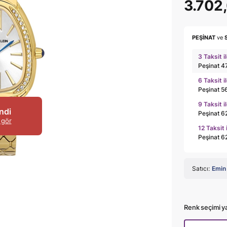
3.702
PEŞİNAT
ve
3 Taksit i
Peşinat 4
6 Taksit i
Peşinat 5
9 Taksit i
ndi
Peşinat 6
 gör
12 Taksit 
Peşinat 6
Satıcı:
Emin
Renk seçimi y