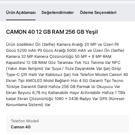
Ürün Açıklaması
Değerlendirmeler
Ödeme Seçenekleri
CAMON 40 12 GB RAM 256 GB Yeşil
Ürün özellikleri Ön (Selfie) Kamera Aralığı 20 MP ve Üzeri Pil
Gücü 5200 mAh Pil Gücü Aralığı 5000 mAh ve Üzeri Ön (Selfie)
Kamera 32 MP Kamera Çözünürlüğü 50 MP + 8 MP RAM
Kapasitesi 12 GB RAM Göz Taraması Yok Yüz Tanıma Var NFC
(Yakın Alan İletişimi) Var Suya / Toza Dayanıklılık Var Şarj Girişi
Type-C Çift Hatlı Var Kablosuz Şarj Yok Telefon Modeli Camon 40
Ekran Tipi AMOLED Mobil Bağlantı Hızı 4.5G Garanti Tipi Tecno
Türkiye Garantili Dahili Hafıza 256 GB Parmak İzi Okuyucu Var
Ekran Boyutu 6,78 inç Katlanabilir Hayır Arttırılabilir Hafıza 1 TB’a
kadar Ekran Çözünürlüğü 1080 x 2436 Radyo Var GPS (Küresel
Konumlama Sistemi) Var
Telefon Modeli
Camon 40