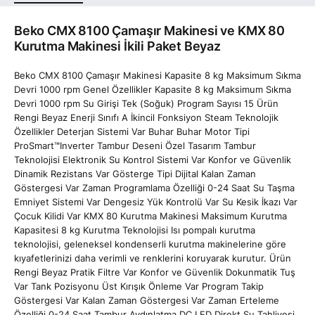
Beko CMX 8100 Çamaşır Makinesi ve KMX 80
Kurutma Makinesi İkili Paket Beyaz
Beko CMX 8100 Çamaşır Makinesi Kapasite 8 kg Maksimum Sıkma
Devri 1000 rpm Genel Özellikler Kapasite 8 kg Maksimum Sıkma
Devri 1000 rpm Su Girişi Tek (Soğuk) Program Sayısı 15 Ürün
Rengi Beyaz Enerji Sınıfı A İkincil Fonksiyon Steam Teknolojik
Özellikler Deterjan Sistemi Var Buhar Buhar Motor Tipi
ProSmart™Inverter Tambur Deseni Özel Tasarım Tambur
Teknolojisi Elektronik Su Kontrol Sistemi Var Konfor ve Güvenlik
Dinamik Rezistans Var Gösterge Tipi Dijital Kalan Zaman
Göstergesi Var Zaman Programlama Özelliği 0-24 Saat Su Taşma
Emniyet Sistemi Var Dengesiz Yük Kontrolü Var Su Kesik İkazı Var
Çocuk Kilidi Var KMX 80 Kurutma Makinesi Maksimum Kurutma
Kapasitesi 8 kg Kurutma Teknolojisi Isı pompalı kurutma
teknolojisi, geleneksel kondenserli kurutma makinelerine göre
kıyafetlerinizi daha verimli ve renklerini koruyarak kurutur. Ürün
Rengi Beyaz Pratik Filtre Var Konfor ve Güvenlik Dokunmatik Tuş
Var Tank Pozisyonu Üst Kırışık Önleme Var Program Takip
Göstergesi Var Kalan Zaman Göstergesi Var Zaman Erteleme
Özelliği 0-24 Saat Tambur Aydınlatma DC LED Direkt Su Tahliyesi