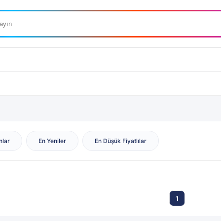
nlar
En Yeniler
En Düşük Fiyatlılar
1