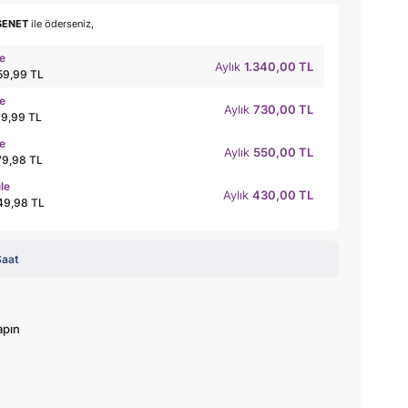
SENET
ile öderseniz,
le
Aylık
1.340,00 TL
59,99 TL
le
Aylık
730,00 TL
19,99 TL
le
Aylık
550,00 TL
79,98 TL
ile
Aylık
430,00 TL
49,98 TL
Saat
apın