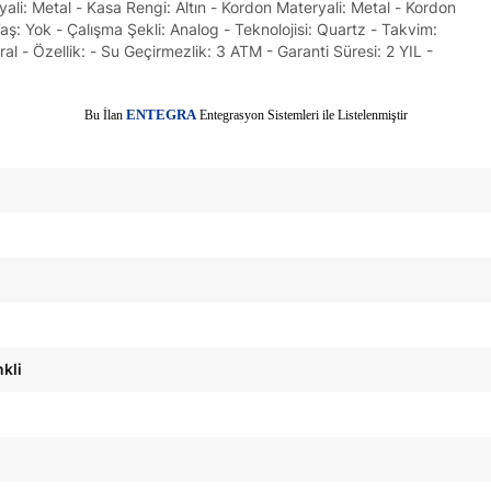
li: Metal - Kasa Rengi: Altın - Kordon Materyali: Metal - Kordon
Taş: Yok - Çalışma Şekli: Analog - Teknolojisi: Quartz - Takvim:
l - Özellik: - Su Geçirmezlik: 3 ATM - Garanti Süresi: 2 YIL -
E
Bu İlan
NTEGRA
Entegrasyon Sistemleri ile Listelenmiştir
kli