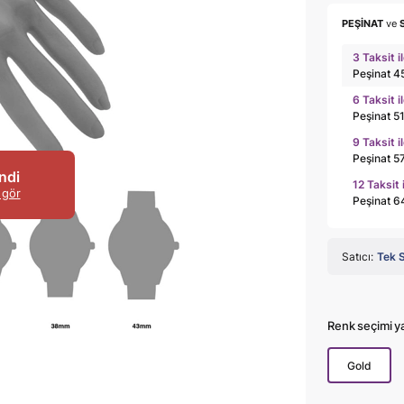
PEŞİNAT
ve
3 Taksit i
Peşinat 4
6 Taksit i
Peşinat 5
9 Taksit i
Peşinat 5
ndi
12 Taksit 
 gör
Peşinat 6
Satıcı:
Tek 
Renk seçimi y
Gold