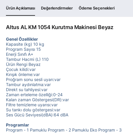
Ürün Açıklaması
Değerlendirmeler
Ödeme Seçenekleri
Altus AL KM 1054 Kurutma Makinesi Beyaz
Genel Özellikler
Kapasite (kg) 10 kg
Program Sayısı 15
Enerji Sınıfı A+
Tambur Hacmi (L) 110
Ürün Rengi Beyaz
Çocuk kilidi:var
Kırışık önleme:var
Proğram sonu sesli uyarı:var
Tambur aydınlatma:var
Direkt su tahliyesi:var
Zaman erteleme özelliği:0-24
Kalan zaman Göstergesi(DR):var
Filtre temizleme uyarısı:var
Su tankı dolu göstergesi:var
Ses Gücü Seviyesi(dBA):64 dBA
Programlar
Program - 1 Pamuklu Program - 2 Pamuklu Eko Program - 3