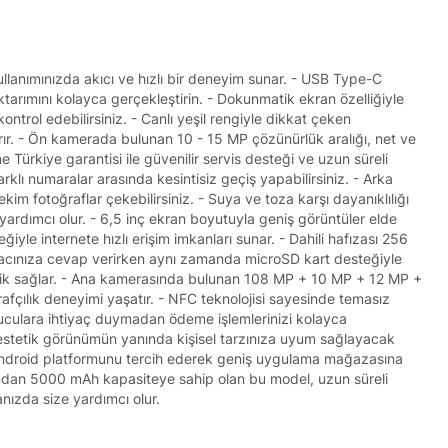
llanımınızda akıcı ve hızlı bir deneyim sunar. - USB Type-C
ktarımını kolayca gerçekleştirin. - Dokunmatik ekran özelliğiyle
ontrol edebilirsiniz. - Canlı yeşil rengiyle dikkat çeken
tırır. - Ön kamerada bulunan 10 - 15 MP çözünürlük aralığı, net ve
e Türkiye garantisi ile güvenilir servis desteği ve uzun süreli
rklı numaralar arasında kesintisiz geçiş yapabilirsiniz. - Arka
ekim fotoğraflar çekebilirsiniz. - Suya ve toza karşı dayanıklılığı
yardımcı olur. - 6,5 inç ekran boyutuyla geniş görüntüler elde
iyle internete hızlı erişim imkanları sunar. - Dahili hafızası 256
yacınıza cevap verirken aynı zamanda microSD kart desteğiyle
klik sağlar. - Ana kamerasında bulunan 108 MP + 10 MP + 12 MP +
fçılık deneyimi yaşatır. - NFC teknolojisi sayesinde temasız
kuyuculara ihtiyaç duymadan ödeme işlemlerinizi kolayca
 estetik görünümün yanında kişisel tarzınıza uyum sağlayacak
k Android platformunu tercih ederek geniş uygulama mağazasına
ısından 5000 mAh kapasiteye sahip olan bu model, uzun süreli
anızda size yardımcı olur.