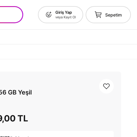
Giriş Yap
Sepetim
veya Kayıt Ol
256 GB Yeşil
9,00 TL