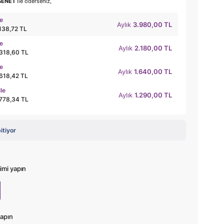
SENET
ile öderseniz,
le
Aylık
3.980,00 TL
.138,72 TL
le
Aylık
2.180,00 TL
.318,60 TL
le
Aylık
1.640,00 TL
.618,42 TL
ile
Aylık
1.290,00 TL
.778,34 TL
bitiyor
mi yapın
apın