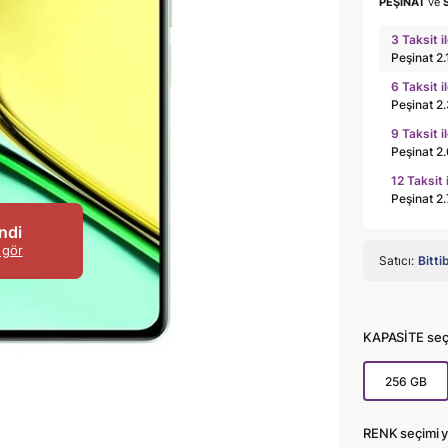
PEŞİNAT
ve
3 Taksit i
Peşinat 2
6 Taksit i
Peşinat 2
9 Taksit i
Peşinat 2
12 Taksit 
Peşinat 2
ndi
 gör
Satıcı:
Bitti
KAPASİTE seçi
256 GB
RENK seçimi y