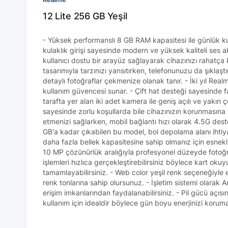
12 Lite 256 GB Yeşil
- Yüksek performanslı 8 GB RAM kapasitesi ile günlük ku
kulaklık girişi sayesinde modern ve yüksek kaliteli ses a
kullanıcı dostu bir arayüz sağlayarak cihazınızı rahatça k
tasarımıyla tarzınızı yansıtırken, telefonunuzu da şıklaş
detaylı fotoğraflar çekmenize olanak tanır. - İki yıl Realm
kullanım güvencesi sunar. - Çift hat desteği sayesinde fa
tarafta yer alan iki adet kamera ile geniş açılı ve yakın ç
sayesinde zorlu koşullarda bile cihazınızın korunmasına 
etmenizi sağlarken, mobil bağlantı hızı olarak 4.5G desteğ
GB'a kadar çıkabilen bu model, bol depolama alanı ihti
daha fazla bellek kapasitesine sahip olmanız için esne
10 MP çözünürlük aralığıyla profesyonel düzeyde fotoğra
işlemleri hızlıca gerçekleştirebilirsiniz böylece kart o
tamamlayabilirsiniz. - Web color yeşil renk seçeneğiyle
renk tonlarına sahip olursunuz. - İşletim sistemi olara
erişim imkanlarından faydalanabilirsiniz. - Pil gücü aç
kullanım için idealdir böylece gün boyu enerjinizi korum